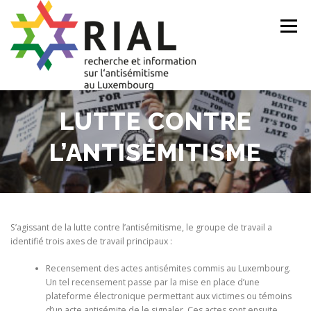
Skip
to
Menu
content
LUTTE CONTRE
ACCUEIL
QUI SOMMES-NOUS?
L’ANTISÉMITISME
DOCUMENTS DE RÉFÉRENCE
NEWS
DEVENIR MEMBRE
S’agissant de la lutte contre l’antisémitisme, le groupe de travail a
SIGNALEZ-NOUS
identifié trois axes de travail principaux :
Recensement des actes antisémites commis au Luxembourg.
Un tel recensement passe par la mise en place d’une
plateforme électronique permettant aux victimes ou témoins
d’un acte antisémite de le signaler. Ces actes sont ensuite