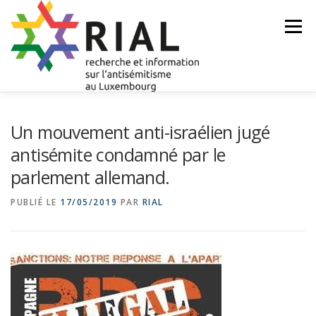
Skip
to
Menu
content
ACCUEIL
QUI SOMMES-NOUS?
Un mouvement anti-israélien jugé
antisémite condamné par le
parlement allemand.
DOCUMENTS DE RÉFÉRENCE
NEWS
PUBLIÉ LE
17/05/2019
PAR
RIAL
DEVENIR MEMBRE
SIGNALEZ-NOUS