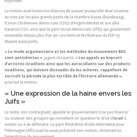
boycotter.
La motion avait toutes les chances de passer puisqu’elle était soumise
au vote par les plus grands partis de la chambre basse (Bundestag),
l’Union Chrétienne-démocrate (CDU) d’Angela Merkel et son allié
bavarois CSU, ainsi que le parti social-démocrate (SPD), qui gouvernent
ensemble depuis plus d’un an. Les Verts et les libéraux du FDP s’y
étaient aussi joints.
« Le mode argumentaire et les méthodes du mouvement BDS
sont antisémites »
, jugent ces partis.
« Les appels au boycott
d’artistes israéliens ainsi que les autocollants sur des produits
israéliens, qui doivent dissuader de les acheter, rappellent de
surcroît la période la plus terrible de l’histoire allemande »
,
poursuit la motion.
« Une expression de la haine envers les
Juifs »
Le texte, non contraignant, appelle le gouvernement à ne pas financer
ou soutenir des groupes qui remettent en question le droit d’
Israël
à
exister ou à se défendre. Le parti d’extrême droite Alternative pour
l’Allemagne (AfD) avait lui aussi présenté une motion, réclamant lui
l’interdiction du mouvement.